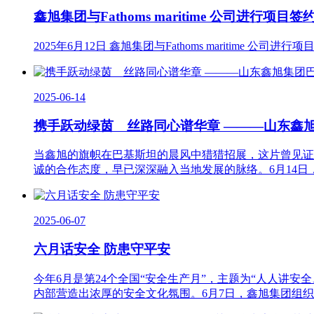
鑫旭集团与Fathoms maritime 公司进行项目签
2025年6月12日 鑫旭集团与Fathoms maritime 公司进行
2025-06-14
携手跃动绿茵 丝路同心谱华章 ———山东鑫
当鑫旭的旗帜在巴基斯坦的晨风中猎猎招展，这片曾见证
诚的合作态度，早已深深融入当地发展的脉络。6月14
2025-06-07
六月话安全 防患守平安
今年6月是第24个全国“安全生产月”，主题为“人人讲
内部营造出浓厚的安全文化氛围。6月7日，鑫旭集团组