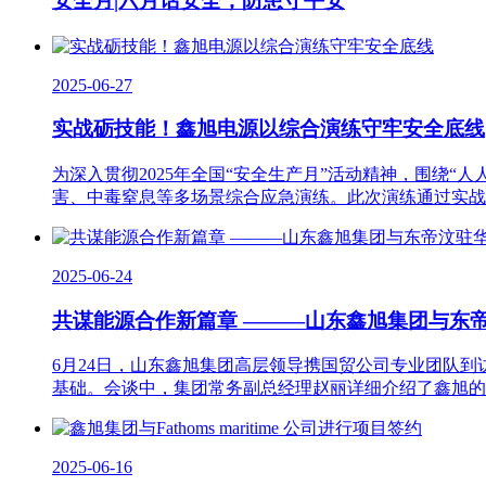
安全月|六月话安全，防患守平安
2025-06-27
实战砺技能！鑫旭电源以综合演练守牢安全底线
为深入贯彻2025年全国“安全生产月”活动精神，围绕“
害、中毒窒息等多场景综合应急演练。此次演练通过实战
2025-06-24
共谋能源合作新篇章 ———山东鑫旭集团与东
6月24日，山东鑫旭集团高层领导携国贸公司专业团队到访
基础。会谈中，集团常务副总经理赵丽详细介绍了鑫旭的
2025-06-16