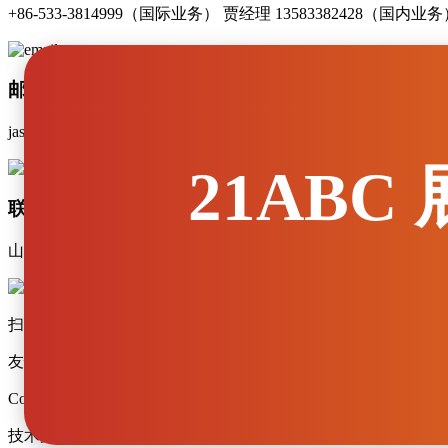
+86-533-3814999（国际业务） 贾经理 13583382428（国内
邮箱(Email)
jasminezhao@zbxinxu.com（国际业务） Jiatao@zbxinxu.co
21ABC
联系地址
山东省淄博市张店区兴园路9号
扫一扫联系
友情链接：
中国船舶集团有限公司
中国核工业集团有限公司
Copyright © 2026 山东鑫旭集团有限公司 版权所有.
鲁ICP备1202
技术支持：