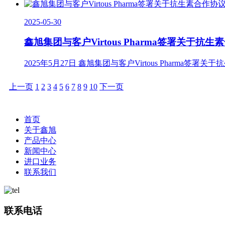
2025-05-30
鑫旭集团与客户Virtous Pharma签署关于抗生
2025年5月27日 鑫旭集团与客户Virtous Pharma签署
上一页
1
2
3
4
5
6
7
8
9
10
下一页
首页
关于鑫旭
产品中心
新闻中心
进口业务
联系我们
联系电话