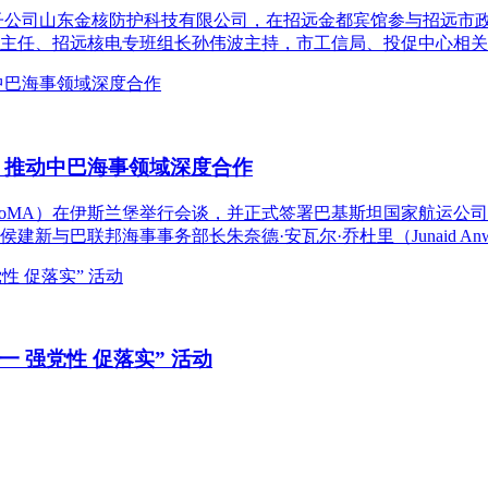
下属子公司山东金核防护科技有限公司，在招远金都宾馆参与招远
主任、招远核电专班组长孙伟波主持，市工信局、投促中心相关
 推动中巴海事领域深度合作
（MoMA）在伊斯兰堡举行会谈，并正式签署巴基斯坦国家航运公司
巴联邦海事事务部长朱奈德·安瓦尔·乔杜里（Junaid Anwar
 强党性 促落实” 活动