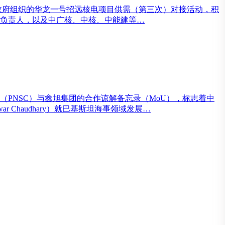
市政府组织的华龙一号招远核电项目供需（第三次）对接活动，积
负责人，以及中广核、中核、中能建等…
（PNSC）与鑫旭集团的合作谅解备忘录（MoU），标志着中
 Chaudhary）就巴基斯坦海事领域发展…