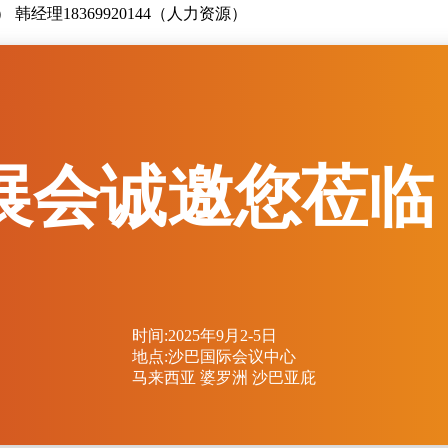
业务） 韩经理18369920144（人力资源）
m（国内业务） zbxinxujituan@163.com（人力资源）
 展会诚邀您莅临 
时间:2025年9月2-5日
地点:沙巴国际会议中心
中国广核集团有限公司
烟台金潮宇科蓄电池有限公司
马来西亚 婆罗洲 沙巴亚庇
8523号-2