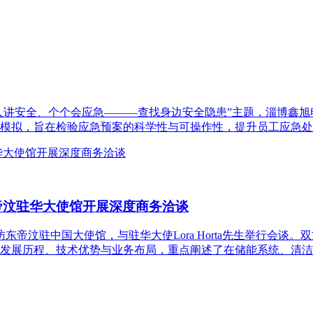
人人讲安全、个个会应急———查找身边安全隐患”主题，淄博鑫旭
模拟，旨在检验应急预案的科学性与可操作性，提升员工应急处
帝汶驻华大使馆开展深度商务洽谈
东帝汶驻中国大使馆，与驻华大使Lora Horta先生举行会
发展历程、技术优势与业务布局，重点阐述了在储能系统、清洁