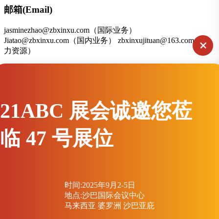
邮箱(Email)
jasminezhao@zbxinxu.com（国际业务）
Jiatao@zbxinxu.com（国内业务） zbxinxujituan@163.com（人
力资源）
联系地址
21ABC 展会诚邀您莅
山东省淄博市张店区兴园路9号
临 47 号展位
扫一扫联系
友情链接：
中国船舶集团有限公司
中国核工业集团有限公司
中国广核集团有限公司
烟台金潮宇科蓄电池有限公司
时间:2025年9月2-5日
Copyright © 2026 山东鑫旭集团有限公司 版权所有.
鲁ICP备
地点:沙巴国际会议中心
12028523号-2
马来西亚 婆罗洲 沙巴亚庇