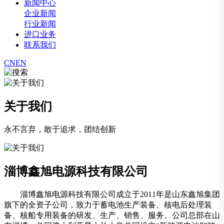
新闻中心
企业新闻
行业新闻
进口业务
联系我们
CN
EN
关于我们
永不言弃，敢于追求，团结创新
淄博鑫旭电源科技有限公司
淄博鑫旭电源科技有限公司成立于2011年是山东鑫旭集团
旗下的全资子公司，致力于蓄电池生产装备、核电后处理装
备、核船专用装备的研发、生产、销售、服务。公司总部在山