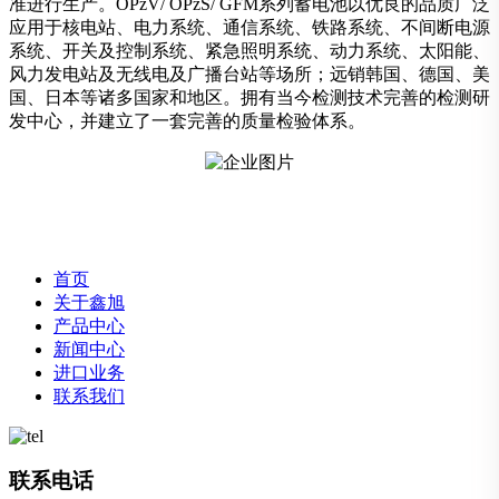
准进行生产。OPzV/ OPzS/ GFM系列蓄电池以优良的品质广泛
应用于核电站、电力系统、通信系统、铁路系统、不间断电源
系统、开关及控制系统、紧急照明系统、动力系统、太阳能、
风力发电站及无线电及广播台站等场所；远销韩国、德国、美
国、日本等诸多国家和地区。拥有当今检测技术完善的检测研
发中心，并建立了一套完善的质量检验体系。
首页
关于鑫旭
产品中心
新闻中心
进口业务
联系我们
联系电话