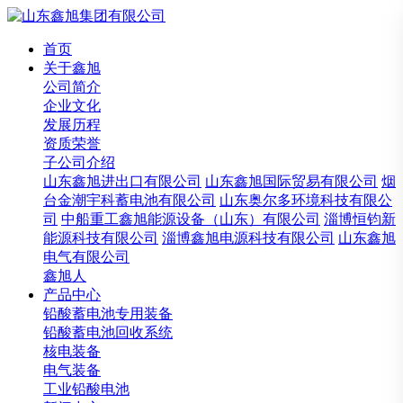
首页
关于鑫旭
公司简介
企业文化
发展历程
资质荣誉
子公司介绍
山东鑫旭进出口有限公司
山东鑫旭国际贸易有限公司
烟
台金潮宇科蓄电池有限公司
山东奥尔多环境科技有限公
司
中船重工鑫旭能源设备（山东）有限公司
淄博恒钧新
能源科技有限公司
淄博鑫旭电源科技有限公司
山东鑫旭
电气有限公司
鑫旭人
产品中心
铅酸蓄电池专用装备
铅酸蓄电池回收系统
核电装备
电气装备
工业铅酸电池