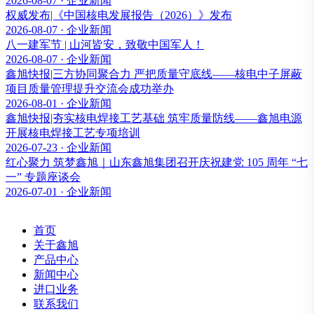
2026-08-07 · 企业新闻
权威发布|《中国核电发展报告（2026）》发布
2026-08-07 · 企业新闻
八一建军节 | 山河皆安，致敬中国军人！
2026-08-07 · 企业新闻
鑫旭快报|三方协同聚合力 严把质量守底线——核电中子屏蔽
项目质量管理提升交流会成功举办
2026-08-01 · 企业新闻
鑫旭快报|夯实核电焊接工艺基础 筑牢质量防线——鑫旭电源
开展核电焊接工艺专项培训
2026-07-23 · 企业新闻
红心聚力 筑梦鑫旭｜山东鑫旭集团召开庆祝建党 105 周年 “七
一” 专题座谈会
2026-07-01 · 企业新闻
首页
关于鑫旭
产品中心
新闻中心
进口业务
联系我们