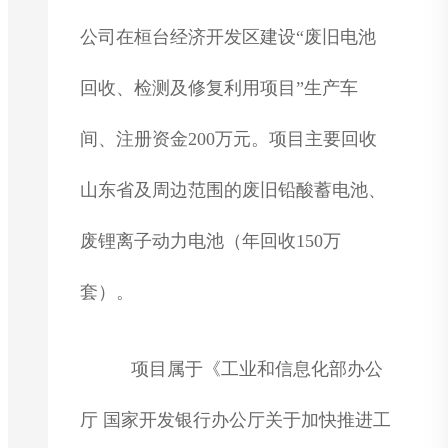
公司在桓台经济开发区建设“废旧电池
回收、检测及修复利用项目”生产车
间、注册资金200万元。项目主要回收
山东省及周边范围的废旧铅酸蓄电池、
废锂离子动力电池（年回收150万
套）。
项目属于《工业和信息化部办公
厅 国家开发银行办公厅关于加快推进工