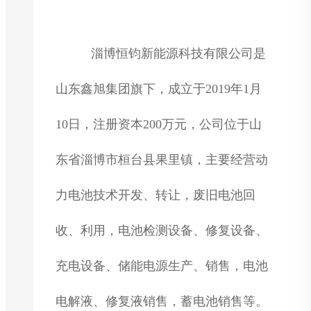
淄博恒钧新能源科技有限公司是
山东鑫旭集团旗下，成立于2019年1月
10日，注册资本200万元，公司位于山
东省淄博市桓台县果里镇，主要经营动
力电池技术开发、转让，废旧电池回
收、利用，电池检测设备、修复设备、
充电设备、储能电源生产、销售，电池
电解液、修复液销售，蓄电池销售等。