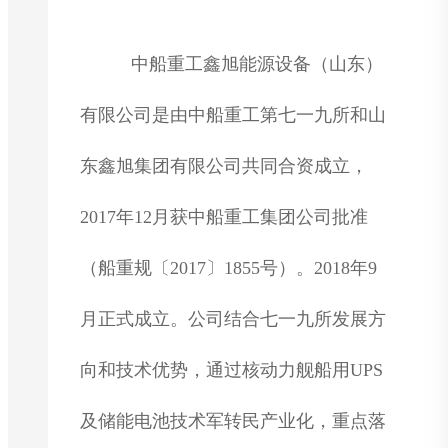
中船重工鑫旭能源设备（山东）
有限公司是由中船重工第七一九所和山
东鑫旭集团有限公司共同合资成立，
2017年12月获中船重工集团公司批准
（船重规〔2017〕1855号）。
2018年9
月正式成立。公司结合七一九所发展方
向和技术优势，通过核动力舰船用UPS
及储能电池技术军转民产业化，重点落