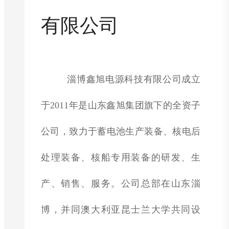
有限公司
淄博鑫旭电源科技有限公司成立
于2011年是山东鑫旭集团旗下的全资子
公司，致力于蓄电池生产装备、核电后
处理装备、核船专用装备的研发、生
产、销售、服务。公司总部在山东淄
博，并同澳大利亚昆士兰大学共同设