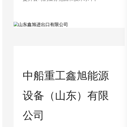
中船重工鑫旭能源
设备（山东）有限
公司