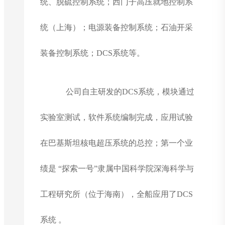
统、脱硫控制系统；西门子高压就地控制系
统（上海）；电源装备控制系统；石油开采
装备控制系统；DCS系统等。
公司自主研发的DCS系统，模块通过
实验室测试，软件系统编制完成，应用试验
在巴基斯坦核电超压系统的总控；第一个业
绩是 “探索一号”隶属中国科学院深海科学与
工程研究所（位于海南），全船应用了DCS
系统 。