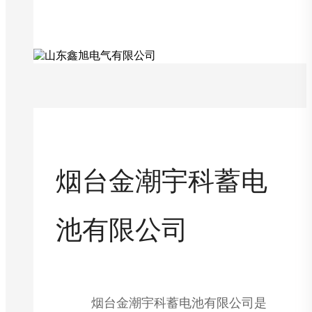
烟台金潮宇科蓄电
池有限公司
烟台金潮宇科蓄电池有限公司是