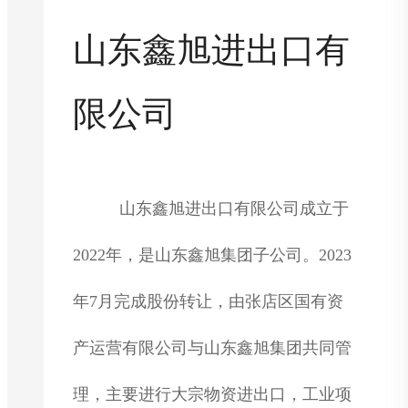
山东鑫旭进出口有
限公司
山东鑫旭进出口有限公司成立于
2022年，是山东鑫旭集团子公司。2023
年7月完成股份转让，由张店区国有资
产运营有限公司与山东鑫旭集团共同管
理，主要进行大宗物资进出口，工业项