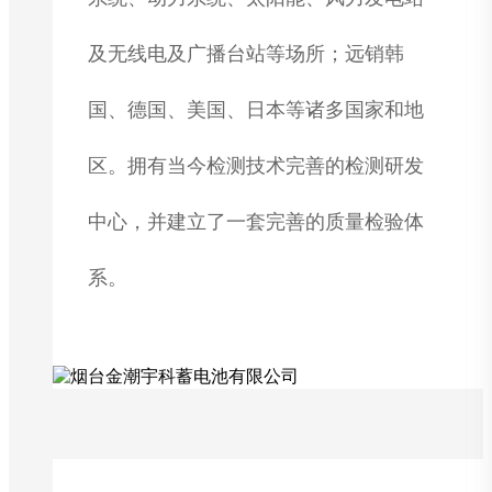
及无线电及广播台站等场所；远销韩
国、德国、美国、日本等诸多国家和地
区。拥有当今检测技术完善的检测研发
中心，并建立了一套完善的质量检验体
系。