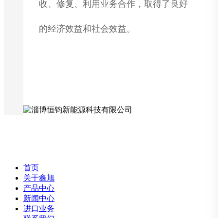
收、修复、利用业务合作，取得了良好
的经济效益和社会效益。
首页
关于鑫旭
产品中心
新闻中心
进口业务