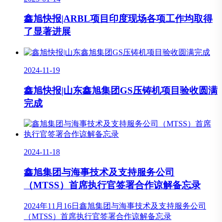
鑫旭快报|ARBL项目印度现场各项工作均取得
了显著进展
2024-11-19
鑫旭快报|山东鑫旭集团GS压铸机项目验收圆满
完成
2024-11-18
鑫旭集团与海事技术及支持服务公司
（MTSS）首席执行官签署合作谅解备忘录
2024年11月16日鑫旭集团与海事技术及支持服务公司
（MTSS）首席执行官签署合作谅解备忘录