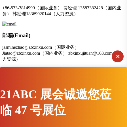
+86-533-3814999（国际业务） 贾经理 13583382428（国内业
务） 韩经理18369920144（人力资源）
邮箱(Email)
jasminezhao@zbxinxu.com（国际业务）
Jiatao@zbxinxu.com（国内业务） zbxinxujituan@163.com（人
力资源）
联系地址
21ABC 展会诚邀您莅
山东省淄博市张店区兴园路9号
临 47 号展位
扫一扫联系
友情链接：
中国船舶集团有限公司
中国核工业集团有限公司