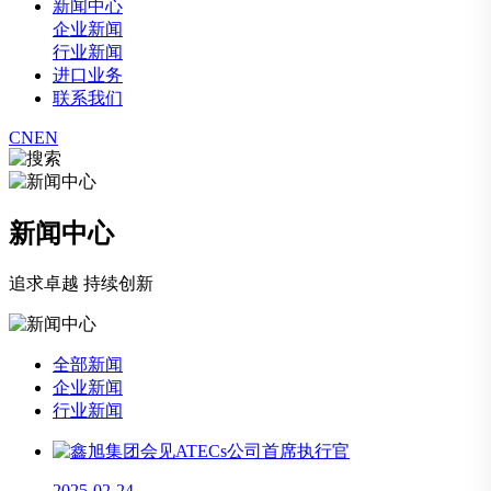
新闻中心
企业新闻
行业新闻
进口业务
联系我们
CN
EN
新闻中心
追求卓越 持续创新
全部新闻
企业新闻
行业新闻
2025-02-24