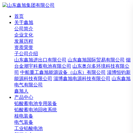
首页
关于鑫旭
公司简介
企业文化
发展历程
资质荣誉
子公司介绍
山东鑫旭进出口有限公司
山东鑫旭国际贸易有限公司
烟
台金潮宇科蓄电池有限公司
山东奥尔多环境科技有限公
司
中船重工鑫旭能源设备（山东）有限公司
淄博恒钧新
能源科技有限公司
淄博鑫旭电源科技有限公司
山东鑫旭
电气有限公司
鑫旭人
产品中心
铅酸蓄电池专用装备
铅酸蓄电池回收系统
核电装备
电气装备
工业铅酸电池