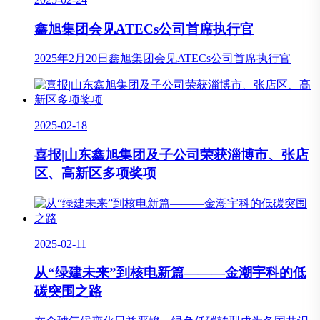
鑫旭集团会见ATECs公司首席执行官
2025年2月20日鑫旭集团会见ATECs公司首席执行官
2025-02-18
喜报|山东鑫旭集团及子公司荣获淄博市、张店
区、高新区多项奖项
2025-02-11
从“绿建未来”到核电新篇———金潮宇科的低
碳突围之路