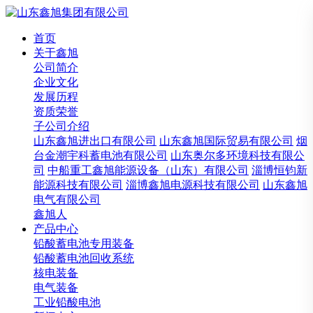
首页
关于鑫旭
公司简介
企业文化
发展历程
资质荣誉
子公司介绍
山东鑫旭进出口有限公司
山东鑫旭国际贸易有限公司
烟
台金潮宇科蓄电池有限公司
山东奥尔多环境科技有限公
司
中船重工鑫旭能源设备（山东）有限公司
淄博恒钧新
能源科技有限公司
淄博鑫旭电源科技有限公司
山东鑫旭
电气有限公司
鑫旭人
产品中心
铅酸蓄电池专用装备
铅酸蓄电池回收系统
核电装备
电气装备
工业铅酸电池