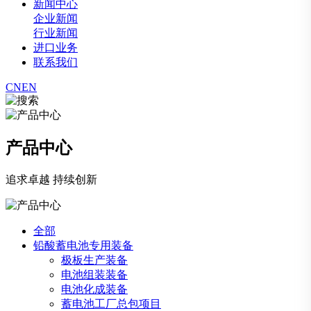
新闻中心
企业新闻
行业新闻
进口业务
联系我们
CN
EN
产品中心
追求卓越 持续创新
全部
铅酸蓄电池专用装备
极板生产装备
电池组装装备
电池化成装备
蓄电池工厂总包项目