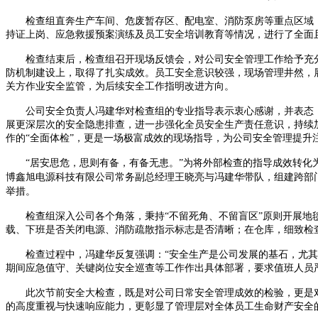
检查组直奔生产车间、危废暂存区、配电室、消防泵房等重点区域，
持证上岗、应急救援预案演练及员工安全培训教育等情况，进行了全面
检查结束后，检查组召开现场反馈会，对公司安全管理工作给予充
防机制建设上，取得了扎实成效。员工安全意识较强，现场管理井然，
关方作业安全监管，为后续安全工作指明改进方向。
公司安全负责人冯建华对检查组的专业指导表示衷心感谢，并表态
展更深层次的安全隐患排查，进一步强化全员安全生产责任意识，持续
作的“全面体检”，更是一场极富成效的现场指导，为公司安全管理提升
“居安思危，思则有备，有备无患。”为将外部检查的指导成效转化
博鑫旭电源科技有限公司常务副总经理王晓亮与冯建华带队，组建跨部
举措。
检查组深入公司各个角落，秉持
“不留死角、不留盲区”原则开展
载、下班是否关闭电源、消防疏散指示标志是否清晰；在仓库，细致检
检查过程中，冯建华反复强调：
“安全生产是公司发展的基石，尤
期间应急值守、关键岗位安全巡查等工作作出具体部署，要求值班人员
此次节前安全大检查，既是对公司日常安全管理成效的检验，更是对
的高度重视与快速响应能力，更彰显了管理层对全体员工生命财产安全