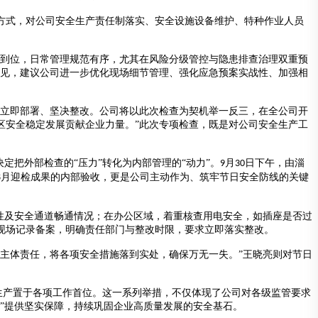
式，对公司安全生产责任制落实、安全设施设备维护、特种作业人员
额到位，日常管理规范有序，尤其在风险分级管控与隐患排查治理双重预
意见，建议公司进一步优化现场细节管理、强化应急预案实战性、加强相
、立即部署、坚决整改。公司将以此次检查为契机举一反三，在全公司开
区安全稳定发展贡献企业力量。”此次专项检查，既是对公司安全生产工
定把外部检查的“压力”转化为内部管理的“动力”。
月
日下午，由淄
9
30
月迎检成果的内部验收，更是公司主动作为、筑牢节日安全防线的关键
8
性及安全通道畅通情况；在办公区域，着重核查用电安全，如插座是否过
现场记录备案，明确责任部门与整改时限，要求立即落实整改。
主体责任，将各项安全措施落到实处，确保万无一失。”王晓亮则对节日
全生产置于各项工作首位。这一系列举措，不仅体现了公司对各级监管要求
”提供坚实保障，持续巩固企业高质量发展的安全基石。