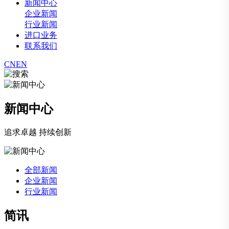
新闻中心
企业新闻
行业新闻
进口业务
联系我们
CN
EN
新闻中心
追求卓越 持续创新
全部新闻
企业新闻
行业新闻
简讯