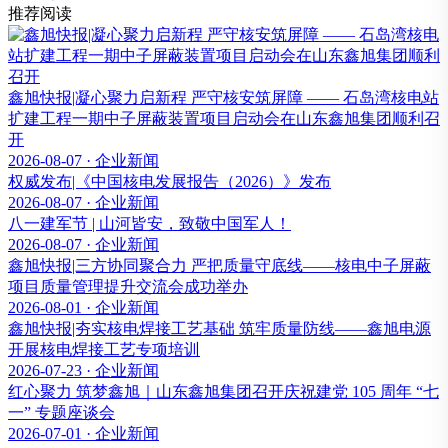
推荐阅读
鑫旭快报|凝心聚力启新程 严守核安筑屏障 —— 石岛湾核电站
扩建工程一期中子屏蔽装置项目启动会在山东鑫旭集团顺利召
开
2026-08-07 · 企业新闻
权威发布|《中国核电发展报告（2026）》发布
2026-08-07 · 企业新闻
八一建军节 | 山河皆安，致敬中国军人！
2026-08-07 · 企业新闻
鑫旭快报|三方协同聚合力 严把质量守底线——核电中子屏蔽
项目质量管理提升交流会成功举办
2026-08-01 · 企业新闻
鑫旭快报|夯实核电焊接工艺基础 筑牢质量防线——鑫旭电源
开展核电焊接工艺专项培训
2026-07-23 · 企业新闻
红心聚力 筑梦鑫旭｜山东鑫旭集团召开庆祝建党 105 周年 “七
一” 专题座谈会
2026-07-01 · 企业新闻