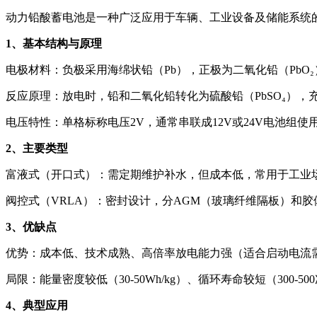
动力铅酸蓄电池是一种广泛应用于车辆、工业设备及储能系统
1、基本结构与原理
电极材料：负极采用海绵状铅（Pb），正极为二氧化铅（PbO₂
反应原理：放电时，铅和二氧化铅转化为硫酸铅（PbSO₄），
电压特性：单格标称电压2V，通常串联成12V或24V电池组使
2、主要类型
富液式（开口式）：需定期维护补水，但成本低，常用于工业
阀控式（VRLA）：密封设计，分AGM（玻璃纤维隔板）和胶
3、优缺点
优势：成本低、技术成熟、高倍率放电能力强（适合启动电流
局限：能量密度较低（30-50Wh/kg）、循环寿命较短（300-
4、典型应用