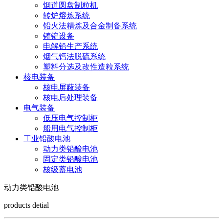
烟道圆盘制粒机
转炉熔炼系统
铅火法精炼及合金制备系统
铸锭设备
电解铅生产系统
烟气钙法脱硫系统
塑料分选及改性造粒系统
核电装备
核电屏蔽装备
核电后处理装备
电气装备
低压电气控制柜
船用电气控制柜
工业铅酸电池
动力类铅酸电池
固定类铅酸电池
核级蓄电池
动力类铅酸电池
products detial