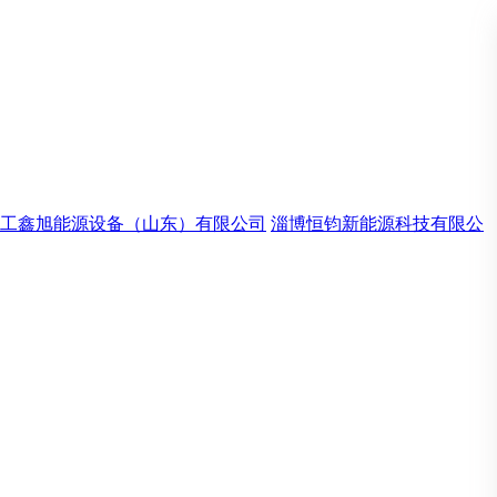
工鑫旭能源设备（山东）有限公司
淄博恒钧新能源科技有限公