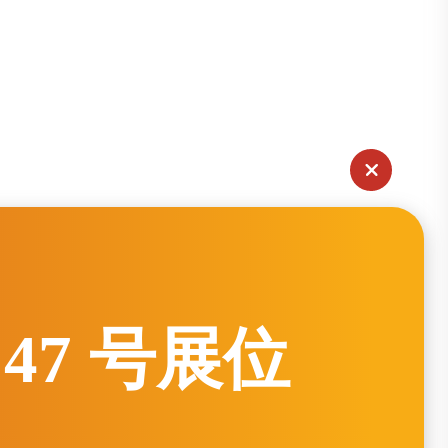
47 号展位