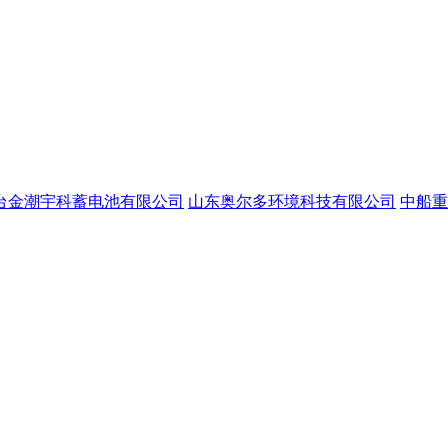
台金潮宇科蓄电池有限公司
山东奥尔多环境科技有限公司
中船重