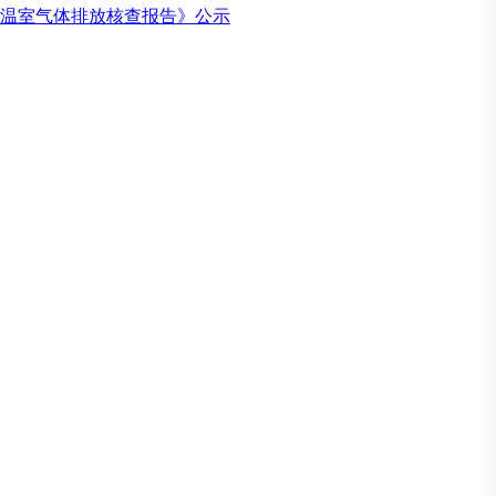
度温室气体排放核查报告》公示