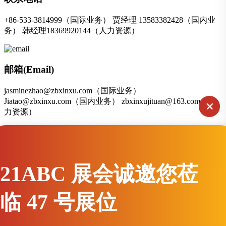
+86-533-3814999（国际业务） 贾经理 13583382428（国内业
务） 韩经理18369920144（人力资源）
邮箱(Email)
jasminezhao@zbxinxu.com（国际业务）
Jiatao@zbxinxu.com（国内业务） zbxinxujituan@163.com（人
力资源）
联系地址
21ABC 展会诚邀您莅
山东省淄博市张店区兴园路9号
临 47 号展位
扫一扫联系