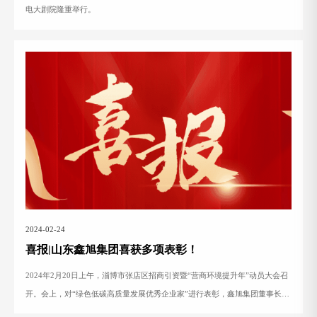
电大剧院隆重举行。
2024-02-24
喜报|山东鑫旭集团喜获多项表彰！
2024年2月20日上午，淄博市张店区招商引资暨“营商环境提升年”动员大会召
开。会上，对“绿色低碳高质量发展优秀企业家”进行表彰，鑫旭集团董事长侯
建新先生荣获表彰。