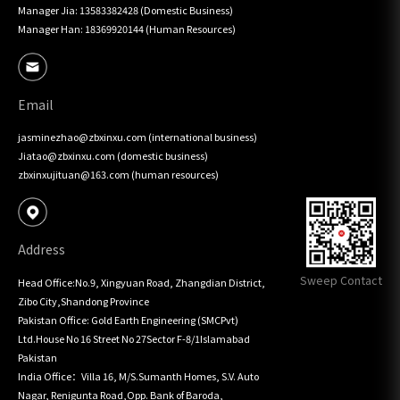
Manager Jia: 13583382428 (Domestic Business)

Manager Han: 18369920144 (Human Resources)
Email
jasminezhao@zbxinxu.com (international business)

Jiatao@zbxinxu.com (domestic business)

zbxinxujituan@163.com (human resources)
Address
Sweep Contact
Head Office:No.9, Xingyuan Road, Zhangdian District, 
Zibo City,Shandong Province

Pakistan Office: Gold Earth Engineering (SMCPvt) 
Ltd.House No 16 Street No 27Sector F-8/1Islamabad 
Pakistan

India Office：Villa 16, M/S.Sumanth Homes, S.V. Auto 
Nagar, Renigunta Road,Opp. Bank of Baroda, 