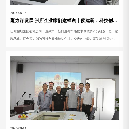
2023-08-15
聚力谋发展 张店企业家们这样说丨侯建新：科技创新
助力企业高质量发展
山东鑫旭集团有限公司一直致力于新能源与节能技术领域的产品研发，是一家
现代化、综合实力强的科技创新成长型企业。今天的《聚力谋发展 张店企业
家们这样说》专栏，让我们一起走进鑫旭集团，去认识企业掌舵者侯建新。正
在和科研人员探讨新研发的柜式储能系统投产技术细节的就是山东鑫旭集团董
事长侯建新，目前公司正在建设超…
2023-08-01