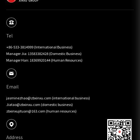
Tel
+86-533-3814999 (International Business)

Manager Jia: 13583382428 (Domestic Business)

Manager Han: 18369920144 (Human Resources)
Email
jasminezhao@zbxinxu.com (international business)

Jiatao@zbxinxu.com (domestic business)

zbxinxujituan@163.com (human resources)
Address