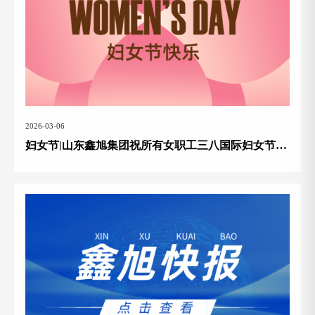
2026-03-06
妇女节|山东鑫旭集团祝所有女职工三八国际妇女节快
乐！