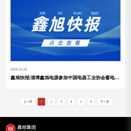
2025-12-24
鑫旭快报|淄博鑫旭电源参加中国电器工业协会蓄电池
分会十届三次理事会
上一页
1
2
3
4
5
6
下一页