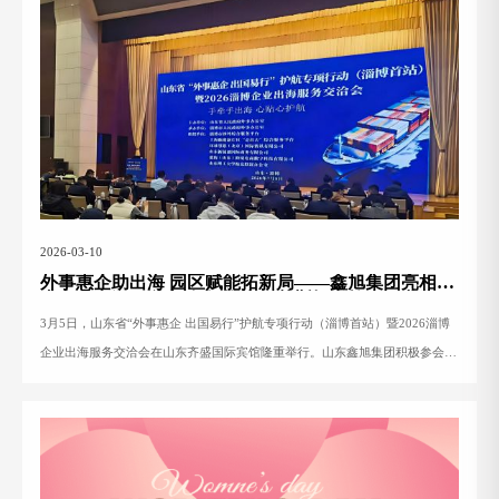
2026-03-10
外事惠企助出海 园区赋能拓新局——鑫旭集团亮相山
东企业出海服务交洽会 推介巴基斯坦卡拉奇工业园
3月5日，山东省“外事惠企 出国易行”护航专项行动（淄博首站）暨2026淄博
企业出海服务交洽会在山东齐盛国际宾馆隆重举行。山东鑫旭集团积极参会，
集团党组织副书记郑世武、山东鑫旭国际贸易有限公司副总经理汪国梁参加了
此次活动。活动现场，汪国梁作为企业代表，重点推介集团海外重点项目——
巴基斯坦卡西姆港经济特区（卡…